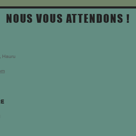
NOUS VOUS ATTENDONS !
, Hauru
om
RE
H